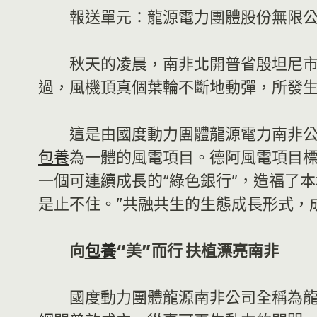
報送單元：龍源電力團體股份無限
秋天的凌晨，南非北開普省殷坦尼
過，風機頂真個葉輪不斷地動彈，所發
這是由國度動力團體龍源電力南非
包養
為一體的風電項目。德阿風電項目
一個可連續成長的“綠色銀行”，造福了
是止不住。”共融共生的生態成長形式，
向
包養
“美”而行 扶植漂亮南非
國度動力團體龍源南非公司全稱為龍