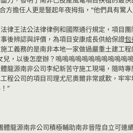
懈盡力，發明了南非已投產風電項目扶植的最快
配合方擔任人更是豎起年夜拇指，“他們具有驚人
兩法律王法公法律律例和國際通行規定，項目團
險事後辨認與評價，為項目安康成長供給保證
包
當施工義務的是南非本地一家做過嚴重土建工程
女兒，以後怎麼辦？嗚嗚嗚嗚嗚嗚嗚嗚嗚嗚嗚
團體龍源南非公司李紀新苦守施工現場，隨時專
工程公司的項目司理尤尼奧爾非常感歎，牢牢
！”
動力團體龍源南非公司積極輔助南非晉陞自立可連