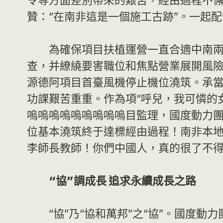
令等方面差別帶來的艱苦，經由過程不
贊：“在南非這是一個施工古跡”。一起
為確保項目扶植運營一直合適中南
查，并繚繞要害職位和焦點營業展開風
源德阿項目首臺風機停止機位澆筑。承
功課艱苦重重。作為項“呼兒，我可憐的
嗚嗚嗚嗚嗚嗚嗚嗚嗚目監理，國度動力
位基本澆筑終于達標經由過程！南非本地
李師長教師！你們中國人，真的很了不得
“協”調成長 追求永續成長之路
“協”乃“協和萬邦”之“協”。國度