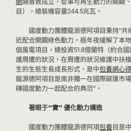
網
開普敦成立，從事可再生動力的開闢
目），總裝機容量244.5兆瓦。
國度動力團體龍源德阿項目秉持“共
近配合開闢綠色動力，極年夜緩解了本地
個風電項目，總投資51.8億蘭特（約合
護周遭的狀況，在周遭的狀況維護中扶
生的生態生長成長形式，是中
包養網心
龍源德阿項目是南非獨一在國際碳匯市場
磚國度動力一起配合的典范”。
著眼于“實” 優化動力構造
國度動力團體龍源德阿項
包養
目是中