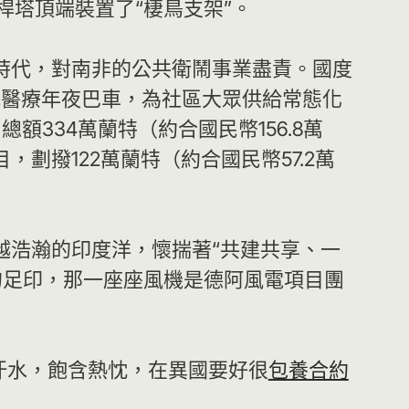
桿塔頂端裝置了“棲鳥支架”。
時代，對南非的公共衛鬧事業盡責。國度
究醫療年夜巴車，為社區大眾供給常態化
334萬蘭特（約合國民幣156.8萬
劃撥122萬蘭特（約合國民幣57.2萬
越浩瀚的印度洋，懷揣著“共建共享、一
的足印，那一座座風機是德阿風電項目團
汗水，飽含熱忱，在異國要好很
包養合約