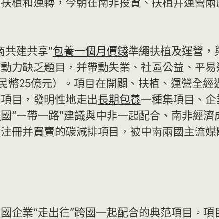
、扶植和運轉，今朝在南非投資、扶植并運營兩
商共建共享”
包養一個月價錢
準繩扶植及運營，
動力缺乏題目，并帶動失業、社區公益、平易
國民幣25億元）。項目在開闢、扶植、運營全
植項目，發明性地走出
長期包養
一種集項目、企
得
國“一帶一路”建議與中非一起配合、南非經
注冊并買賣的碳減排項目，被中南兩國主流媒體
國企業“走出往”跨國一起配合的典范項目。