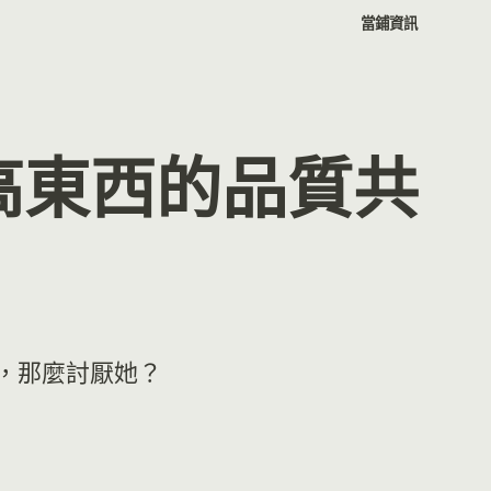
當鋪資訊
高東西的品質共
，那麼討厭她？