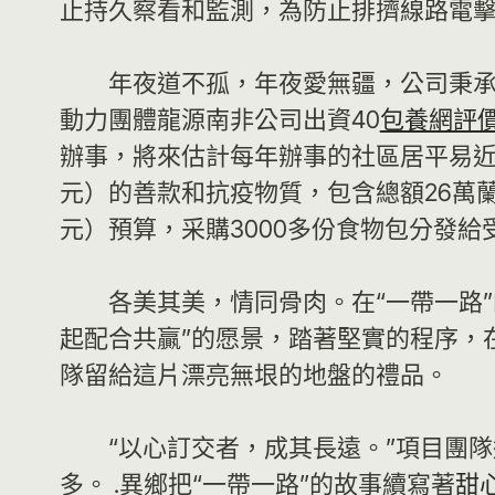
止持久察看和監測，為防止排擠線路電
年夜道不孤，年夜愛無疆，公司秉承
動力團體龍源南非公司出資40
包養網評
辦事，將來估計每年辦事的社區居平易近將
元）的善款和抗疫物質，包含總額26萬蘭特
元）預算，采購3000多份食物包分發
各美其美，情同骨肉。在“一帶一路
起配合共贏”的愿景，踏著堅實的程序，
隊留給這片漂亮無垠的地盤的禮品。
“以心訂交者，成其長遠。”項目團
多。 .異鄉把“一帶一路”的故事續寫著
甜