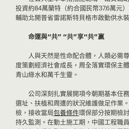
投資約84萬蘭特（約合國民幣37.6萬
輔助北開普省雷諾斯特貝格市啟動供水
命運與“共” “共”享“共”贏
人與天然是性命配合體，人類必需
度策劃經濟社會成長，周全落實環保主
青山綠水和萬千生靈。
公司深刻扎實展開項今朝期基本任務
選址、扶植和周遭的狀況維護做足作業
檢，接收當局
包養條件
環保部分按期檢
持久監測。在動土施工期，中國工程職