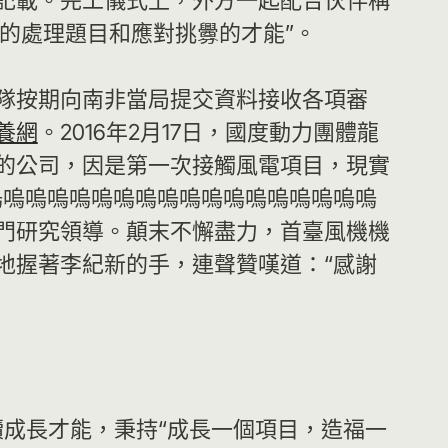
記載。完工儀式上，外方一起配合伙伴稱
的處理題目和應對挑釁的才能”。
隊按期向南非當局提交資料接收各項審
養網
。2016年2月17日，國度動力團體龍
的公司，因是第一次接觸風電項目，現實
嗚嗚嗚嗚嗚嗚嗚嗚嗚嗚嗚嗚嗚嗚嗚嗚嗚嗚
門研究領導。顛末不懈盡力，首臺風機機
地握著李紀新的手，連聲贊嘆道：“感謝
續成長才能，秉持“成長一個項目，造福一