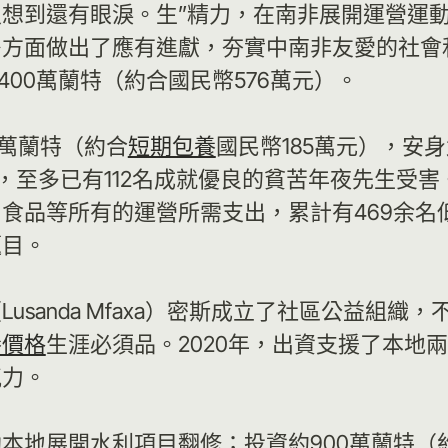
沒想到還有眼淚。生”精力，在南非展開運營運
方面做出了應有進獻，夯實中南非友愛的社會
400萬蘭特（約合國民幣576萬元）。
0萬蘭特（約合
短期包養
國民幣185萬元），安身
，至多已有112名成就優良的貧苦年夜先生受
食品等所有的運營所需支出，累計有469余名
題目。
sanda Mfaxa）密斯成立了社區公益組織
養價格
生涯必須品。2020年，出資支援了本地
氣力。
本地展開水利項目翻修；投資約900萬蘭特（