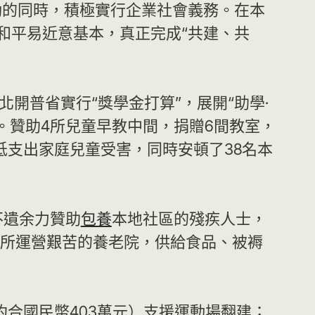
動的同時，積極實行企業社會義務。在本
和平易近意基本，真正完成“共建、共
北開普省實行“獎學金打算”，展開“助學·
害。贊助4所兒童早教中間，捐贈6間教室，
低支出家庭兒童受害，同時安頓了38名本
，不遺余力贊助
包養
本地社區的殘疾人士，
兩所運營艱苦的養老院，供給食品、被褥
約合國民幣403萬元）支援運動場翻建；