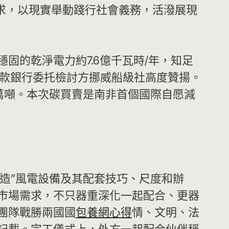
求，以現實舉動踐行社會義務，活潑展現
的乾淨電力約7.6億千瓦時/年，知足
款銀行委托檢討方挪威船級社高度贊揚。
1萬噸。本次碳買賣是南非首個國際自愿減
制造”風電設備及其配套技巧、尺度和辦
市場需求，不只器重深化一起配合、更器
團隊戰勝兩國國
包養網心得
情、文明、法