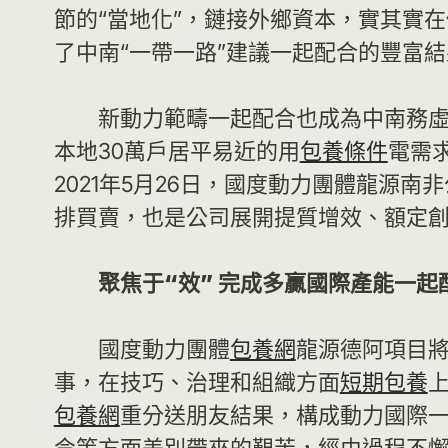
節的“當地化”，鏈接外鄉資本，實其實
了中南“一帶一路”建議一起配合的豐富
新動力範疇一起配合也成為中南務虛
本地30萬戶居平易近的用
包養條件
電需
2021年5月26日，國度動力團體龍源
排買賣，也是公司展開提質增效、額定
聚焦于“效” 完成多贏國際產能一起
國度動力團體
包養網
龍源德阿項目將
事，在技巧、治理和組織方面
短期包養
包養網
重分送朋友結果，構成動力國際