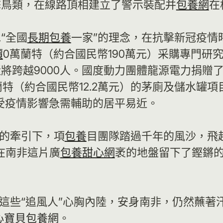
擊鳥類，在線路頂相建立了警示裝配并
包養網
在
“全國
長期包養
一家”的理念，在抗擊新冠疫情
價
0萬蘭特（約合國民幣190萬元）采購專門研
跨越9000人。國度動力團體龍源電力捐贈了總額
（約合國民幣12.2萬元）的茅廁及儲水罐項目，
給受疫情影響急需輔助的居平易近。
”的牽引下，項
包養
目團隊踏過千年的風沙，飛
在南非這片廣
包養甜心網
袤的地盤留下了鏗鏘
隊這些“追風人”心胸內陸，安身南非，仍然蘸著
心寶貝包養網
。