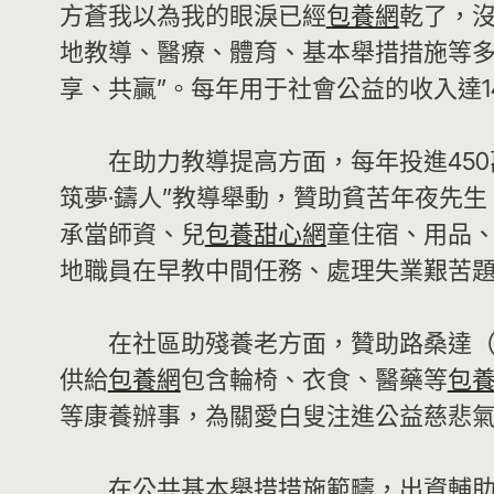
方蒼我以為我的眼淚已經
包養網
乾了，
地教導、醫療、體育、基本舉措措施等多
享、共贏”。每年用于社會公益的收入達1
在助力教導提高方面，每年投進45
筑夢·鑄人”教導舉動，贊助貧苦年夜先生
承當師資、兒
包養甜心網
童住宿、用品、
地職員在早教中間任務、處理失業艱苦
在社區助殘養老方面，贊助路桑達（Lu
供給
包養網
包含輪椅、衣食、醫藥等
包
等康養辦事，為關愛白叟注進公益慈悲
在公共基本舉措措施範疇，出資輔助