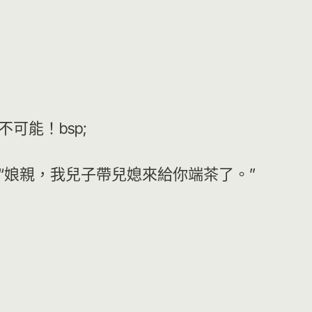
這不可能！bsp;
“娘親，我兒子帶兒媳來給你端茶了。”