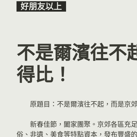
Skip
好朋友以上
to
content
不是爾濱往不
得比！
原題目：不是爾濱往不起，而是京
新春佳節，闔家團聚。京郊各區充
俗、非遺、美食等特點資本，發布豐盛的“