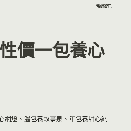
當鋪資訊
性價一包養心
心網
燈、溫
包養故事
泉、年
包養甜心網