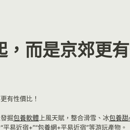
起，而是京郊更有
郊更有性價比！
足發掘
包養軟體
上風天賦，整合滑雪、冰
包養甜
平易近宿+”“
包養網
+平易近宿”等游玩產物。