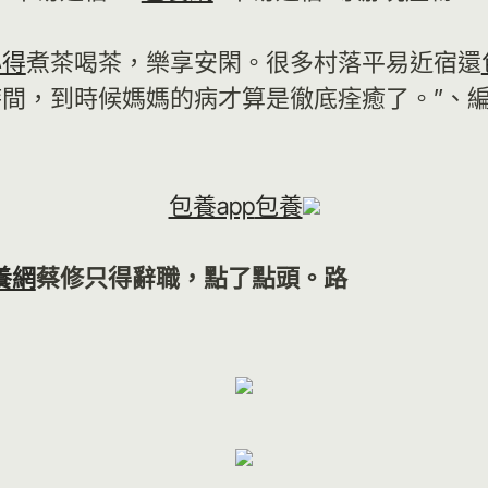
心得
煮茶喝茶，樂享安閑。很多村落平易近宿還
間，到時候媽媽的病才算是徹底痊癒了。”、
包養app
包養
養網
蔡修只得辭職，點了點頭。路