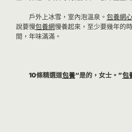
戶外上冰雪，室內泡溫泉。
包養網
說要慢
包養網
慢養起來，至少要幾年的時
間，年味滿滿。
10條精選道
包養
“是的，女士。”
包