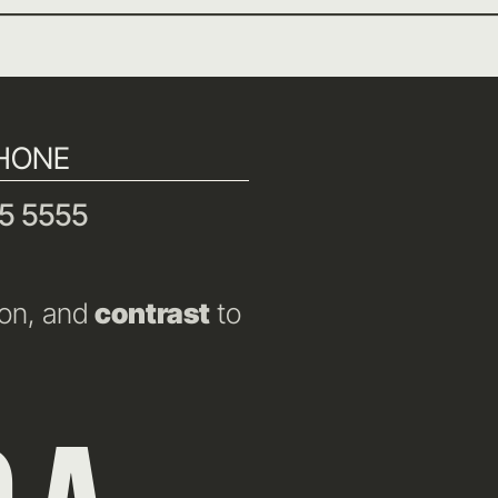
HONE
5 5555
ion, and
contrast
to