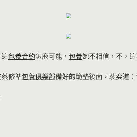
，這
包養合約
怎麼可能，
包養
她不相信，不，
在蔡修準
包養俱樂部
備好的跪墊後面，裴奕道：
養