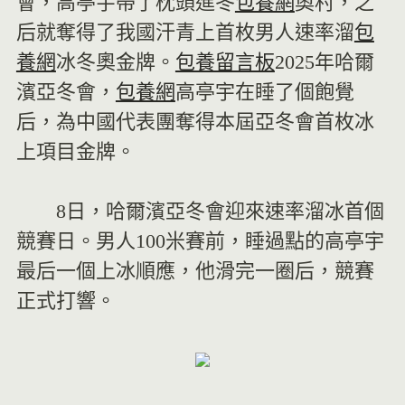
會，高亭宇帶了枕頭進冬
包養網
奧村，之
后就奪得了我國汗青上首枚男人速率溜
包
養網
冰冬奧金牌。
包養留言板
2025年哈爾
濱亞冬會，
包養網
高亭宇在睡了個飽覺
后，為中國代表團奪得本屆亞冬會首枚冰
上項目金牌。
8日，哈爾濱亞冬會迎來速率溜冰首個
競賽日。男人100米賽前，睡過點的高亭宇
最后一個上冰順應，他滑完一圈后，競賽
正式打響。