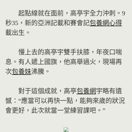
起點線就在面前，高亭宇全力沖刺。9
秒35，新的亞洲記載和賽會記
包養網心得
載出生。
慢上去的高亭宇雙手扶膝，年夜口喘
息。有人遞上國旗，他高舉過火，現場再
次
包養妹
沸騰。
對于這個成就，高亭
包養網
宇略有遺
憾：“應當可以再快一點，能夠來歲的狀況
會更好，此次就當一堂練習課吧。”