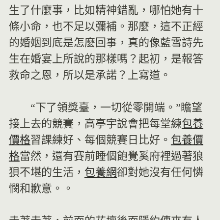
生了什麼事，比如精神錯亂，哪怕她有十
條小命，也不足以彌補。那麼，這不正經
的婚姻到底是怎麼回事，真的像藍雪詩先
生在婚宴上所說的那樣嗎？起初，是報答
救命之恩，所以是承諾？上寫道。
“下了領獎臺，一切從零開端。”瞻望
接上去的競賽，高亭宇說會把每堂練
包養
價格
習課練好、每個競賽日比好。
包養價
格
當然，還有賽前睡個飽覺奚府裡過著狼
狽不堪的生活，
包養網
卻對她沒有任何憐
憫和歉意。。