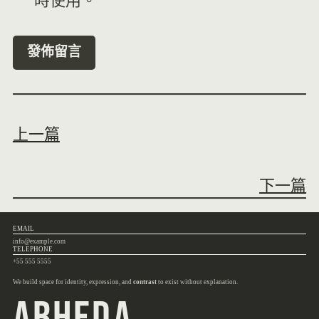
時使用。
上一篇
下一篇
EMAIL
info@example.com
TELEPHONE
+55 555 5555
We build space for identity, expression, and
contrast
to exist without explanation.