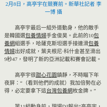
2月8日，高亭宇在競賽前。新華社記者 李
一博 攝
高亭宇最后一組外道動身，他的敵手
是韓國選
包養情婦
手金俊昊。此前的10
包
養網
組選手，哈薩克斯坦選手接連滑
包養
情婦
出好成就，葉夫根尼·科什金甚至滑出
9秒47，發明了新的亞洲記載和賽會記載。
高亭宇很
甜心花園
鎮靜，不時瞄下年
夜屏：“（看到他們的成就）我加倍勢在必
得，必定要拿下這
台灣包養網
枚金牌。”
第11組動身前，現場DJ報出“高亭宇，