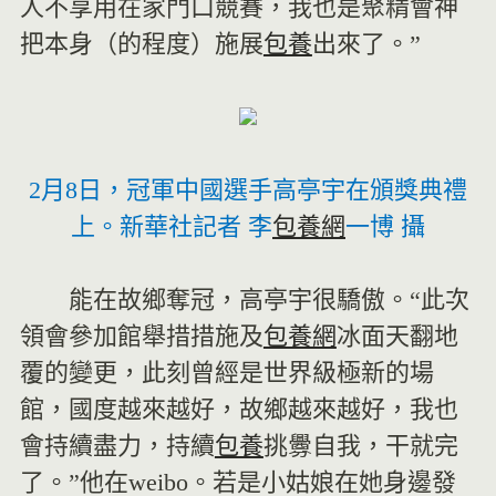
人不享用在家門口競賽，我也是聚精會神
把本身（的程度）施展
包養
出來了。”
2月8日，冠軍中國選手高亭宇在頒獎典禮
上。新華社記者 李
包養網
一博 攝
能在故鄉奪冠，高亭宇很驕傲。“此次
領會參加館舉措措施及
包養網
冰面天翻地
覆的變更，此刻曾經是世界級極新的場
館，國度越來越好，故鄉越來越好，我也
會持續盡力，持續
包養
挑釁自我，干就完
了。”他在weibo。若是小姑娘在她身邊發