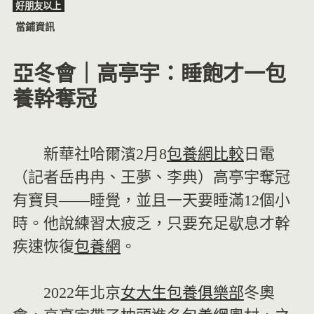
好朋友以上
Skip
當鋪資訊
to
content
亞冬會｜高亭宇：睡飽才一包
養幹奪冠
新華社哈爾濱2月8
包養網比較
日電
（記者岳冉冉、王夢、李典）高亭宇奪冠
有寶貝——睡覺，並且一天要睡滿12個小
時。他說練習太疲乏，只要充足歇息才幹
疾速恢復
包養網
。
2022年北京
女大生包養俱樂部
冬奧