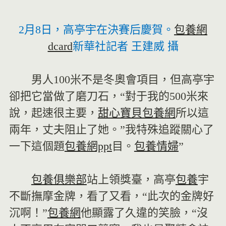
2月8日，高亭宇在決賽后慶賀。
包養網
dcard
新華社記者 王建威 攝
男人100米不是冬奧會項目，但高亭宇
卻把它當做了磨刀石，“對于我的500米來
說，起速很主要，
甜心寶貝包養網
所以這
兩年，丈夫阻止了她。”我特殊追蹤關心了
一下這個題
包養網ppt
目。
包養情婦
”
包養俱樂部
站上領獎臺，高亭
包養
宇
不斷撫摩金牌，看了又看，“此次的金牌好
沉啊！”
包養網
他顯露了久違的笑臉，“沒