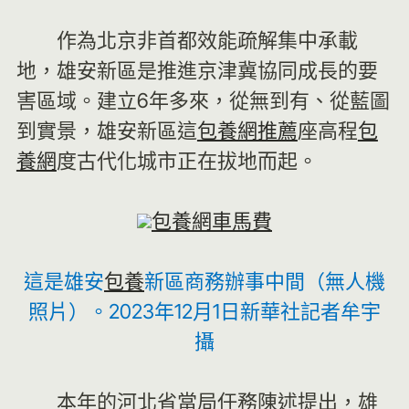
作為北京非首都效能疏解集中承載
地，雄安新區是推進京津冀協同成長的要
害區域。建立6年多來，從無到有、從藍圖
到實景，雄安新區這
包養網推薦
座高程
包
養網
度古代化城市正在拔地而起。
包養網車馬費
這是雄安
包養
新區商務辦事中間（無人機
照片）。2023年12月1日新華社記者牟宇
攝
本年的河北省當局任務陳述提出，雄