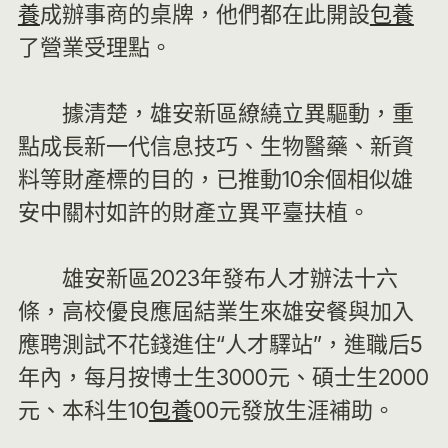
養
成辦事商的桌牌，他們都在此開設
包養
了營業受理點。
據清楚，雄安新區繚繞立異驅動，重
點成長新一代信息技巧、生物醫藥、新資
料等財產標的目的，已推動10余個相似雄
安中關村如許的財產立異平臺扶植。
雄安新區2023年發布人才辦法十六
條，高校優良應屆結業生來雄安餐與加入
應聘測試不花錢進住“人才驛站”，進職后5
年內，每月按博士生3000元、碩士生2000
元、本科生10
包養
00元發放生涯補助。