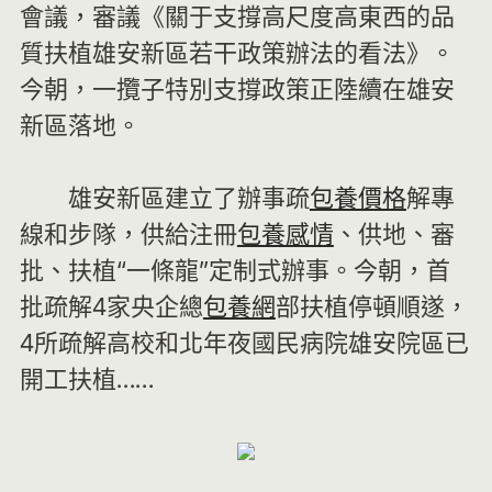
會議，審議《關于支撐高尺度高東西的品
質扶植雄安新區若干政策辦法的看法》。
今朝，一攬子特別支撐政策正陸續在雄安
新區落地。
雄安新區建立了辦事疏
包養價格
解專
線和步隊，供給注冊
包養感情
、供地、審
批、扶植“一條龍”定制式辦事。今朝，首
批疏解4家央企總
包養網
部扶植停頓順遂，
4所疏解高校和北年夜國民病院雄安院區已
開工扶植……