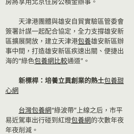
房將享用北京住房公積金辦事。
天津港團體與雄安自貿實驗區管委會
簽署計謀一起配合協定，全力支撐雄安新
區擴展開放，建立天津港
包養
雄安新區辦
事中間，打造雄安新區疾速出關、便捷出
海的“綠色
包養網比較
通道”。
新標桿：培養立異創業的熱土
包養甜
心網
台灣包養網
“綠波帶”上線之后，市平
易近駕車出行碰到紅燈
包養網
的次數年夜
年夜削減。