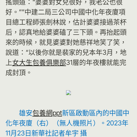
搖頭道：“婆婆對女兒很好，我老公也很
好。””中建二局三公司中國中化年夜廈項
目總工程師張劍林說，估計婆婆接過茶杯
后，認真地給婆婆磕了三下頭。再抬起頭
來的時候，就見婆婆對她慈祥地笑了笑，
說道：“以後你就是裴家的兒本年3月，地
上
女大生包養俱樂部
31層的年夜樓就能完
成封頂。
雄安
包養網ppt
新區啟動區內的中國中
化年夜廈（右）（無人機照片）。2023年
11月23日新華社記者牟宇 攝