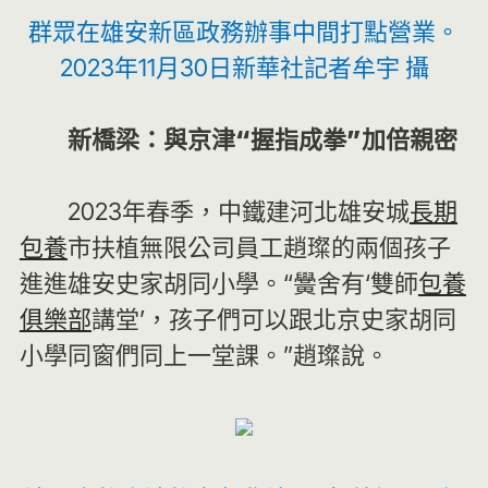
群眾在雄安新區政務辦事中間打點營業。
2023年11月30日新華社記者牟宇 攝
新橋梁：與京津“握指成拳”加倍親密
2023年春季，中鐵建河北雄安城
長期
包養
市扶植無限公司員工趙璨的兩個孩子
進進雄安史家胡同小學。“黌舍有‘雙師
包養
俱樂部
講堂’，孩子們可以跟北京史家胡同
小學同窗們同上一堂課。”趙璨說。