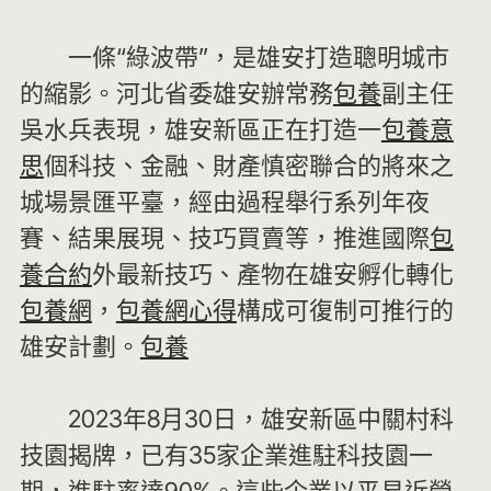
一條“綠波帶”，是雄安打造聰明城市
的縮影。河北省委雄安辦常務
包養
副主任
吳水兵表現，雄安新區正在打造一
包養意
思
個科技、金融、財產慎密聯合的將來之
城場景匯平臺，經由過程舉行系列年夜
賽、結果展現、技巧買賣等，推進國際
包
養合約
外最新技巧、產物在雄安孵化轉化
包養網
，
包養網心得
構成可復制可推行的
雄安計劃。
包養
2023年8月30日，雄安新區中關村科
技園揭牌，已有35家企業進駐科技園一