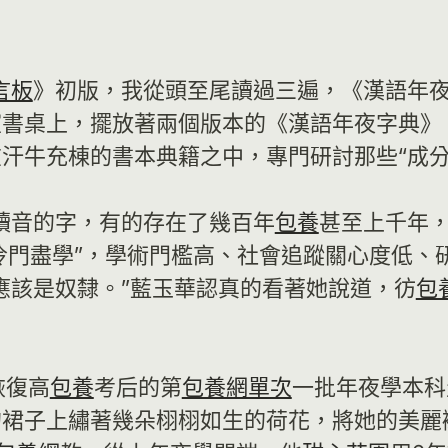
言板
》初版，我從頭至尾讀過三遍，《漢語年夜
室書桌上，擺放著兩個版本的《漢語年夜字典》
汗牛充棟的書本典籍之中，專門研討那些“成分
讀音的字，有的存在了幾百年
包養
甚至上千年
于“冷門盡學”，學術門檻高、社會追蹤關心度低
應該是奴隸。”藍玉華認真的看著她說道，彷
包
恢復高
包養
考后的第
包養網單次
一批年夜學本科
的裙子上繡著幾朵栩栩如生的荷花，將她的美麗