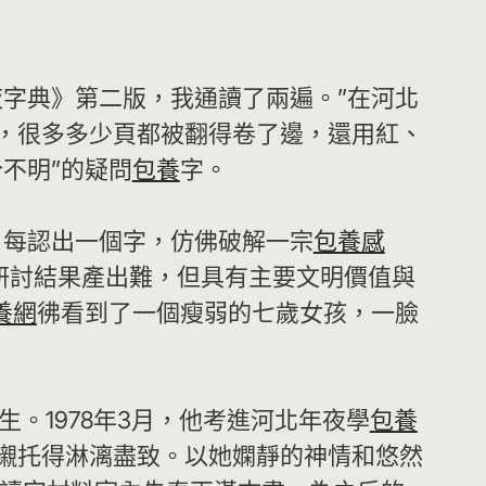
字典》第二版，我通讀了兩遍。”在河北
，很多多少頁都被翻得卷了邊，還用紅、
不明”的疑問
包養
字。
，每認出一個字，仿佛破解一宗
包養感
、研討結果產出難，但具有主要文明價值與
養網
彿看到了一個瘦弱的七歲女孩，一臉
生。1978年3月，他考進河北年夜學
包養
襯托得淋漓盡致。以她嫻靜的神情和悠然