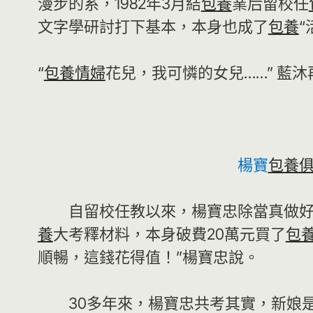
漫步的系，1982年3月結
包養
業后留校任
文字學研討打下基本，本身也成了
包養
“
“
包養情婦
花兒，我可憐的女兒……” 藍
楊寶
包養
自留校任教以來，楊寶忠除當真做好
養
大考釋材料，本身破費20萬元買了
包
順暢，這錢花得值！”楊寶忠說。
30多年來，楊寶忠共考其實，新娘