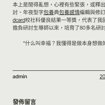
本上是閒得亂想，心裡有些緊張，或釋出
討、年夜型字
包養
典
包養感情
編輯與修訂
dcard
校社科優良結果一等獎，代表了我
擔負研討生導師以來，培育了80多名研
“什么叫幸福？我懂得是做本身想做
admin
20
發佈留言