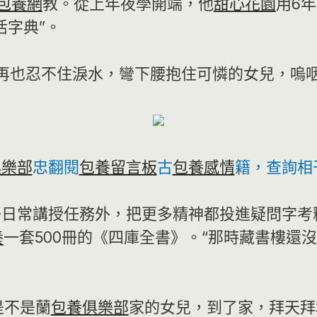
包養網
教。從上年夜學開端，他
甜心花園
用6
活字典”。
沐再也忍不住淚水，彎下腰抱住可憐的女兒，嗚
俱樂部
忠翻閱
包養留言板
古
包養感情
籍，查詢相
日常講授任務外，把更多精神都投進疑問字考釋
養
一套500冊的《四庫全書》。“那時藏書樓還
是不是蘭
包養俱樂部
家的女兒，到了家，拜天拜