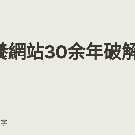
網站30余年破解
問字