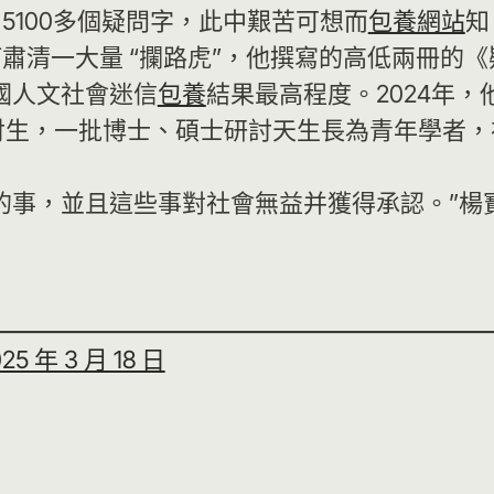
5100多個疑問字，此中艱苦可想而
包養網站
知
肅清一大量 “攔路虎”，他撰寫的高低兩冊的
國人文社會迷信
包養
結果最高程度。2024年
討生，一批博士、碩士研討天生長為青年學者，
的事，並且這些事對社會無益并獲得承認。”楊
25 年 3 月 18 日