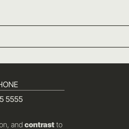
HONE
5 5555
ion, and
contrast
to