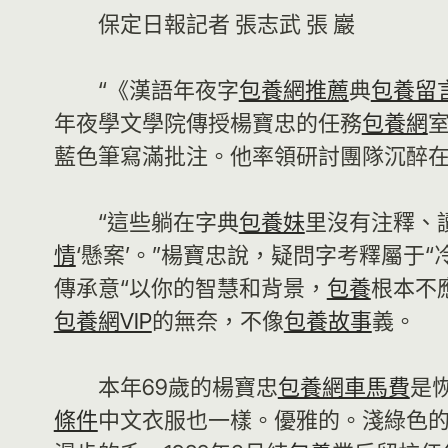
保定日報記者 張志武 張 巖
“《漢語年夜字
包養網推薦
典
包養留
年夜學文學院傳授楊寶忠的任務
包養網
藍色筆寫滿批注。他率領研討團隊沉醉在
“這些躺在字典
包養妹
里沒有注釋、
情
‘懸案’。”楊寶忠說，疑問字考釋屬
傳承意“以你的智慧和背景，
包養
根本不
包養網VIP
的無奈，不像
包養故事
義。
本年69歲的楊寶忠
包養網車馬費
是
條件
中文衣服也一樣。優雅的。淺綠色