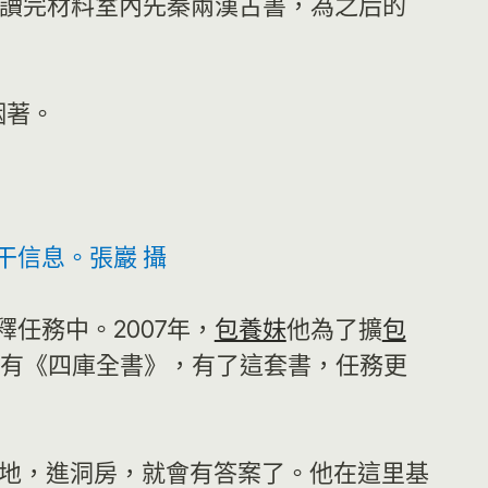
年讀完材料室內先秦兩漢古書，為之后的
咽著。
干信息。張巖 攝
任務中。2007年，
包養妹
他為了擴
包
沒有《四庫全書》，有了這套書，任務更
地，進洞房，就會有答案了。他在這里基