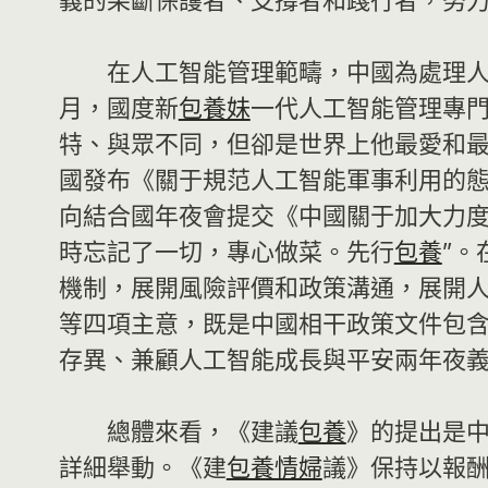
義的果斷保護者、支撐者和踐行者，努
在人工智能管理範疇，中國為處理
月，國度新
包養妹
一代人工智能管理專
特、與眾不同，但卻是世界上他最愛和最
國發布《關于規范人工智能軍事利用的
向結合國年夜會提交《中國關于加大力
時忘記了一切，專心做菜。先行
包養
”。
機制，展開風險評價和政策溝通，展開
等四項主意，既是中國相干政策文件包含的
存異、兼顧人工智能成長與平安兩年夜
總體來看，《建議
包養
》的提出是
詳細舉動。《建
包養情婦
議》保持以報