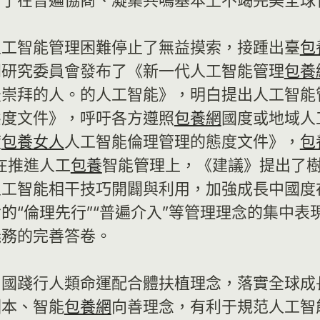
力于在普遍協商、凝集共鳴基本上不竭完美全球
人工智能管理困難停止了無益摸索，接踵出臺
包
門研究委員會發布了《新一代人工智能管理
包養
崇拜的人。的人工智能》，明白提出人工智能管理
態度文件》，呼吁各方遵照
包養網
國度或地域人工
度
包養女人
人工智能倫理管理的態度文件》，
包
在推進人工
包養
智能管理上，《建議》提出了
人工智能相干技巧開闢與利用，加強成長中國度
“倫理先行”“普遍介入”等管理理念的集中表
義務的完善答卷。
中國踐行人類命運配合體扶植理念，落實全球成
酬本、智能
包養網
向善理念，有利于規范人工智