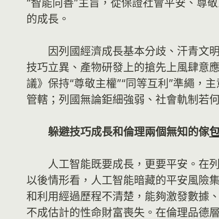
“智能向善”主旨，從保證社會平安、尊
的成長。
因列國經濟成長基本分歧、汗青文
技巧立異、產物研發上的搶先上風肆意
議》保持“尊敬主權”“同等互利”準繩
管轄；列國無論鉅細強弱、社會軌制若
躲避技巧成長和倫理兩個無知的傢
人工智能既要成長，更要平安。在
以後情形看，人工智能暗藏的平安風險
和利用經過歷程不清楚，能夠激發數據
不成估計的性命財富喪失。在倫理品德