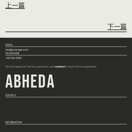
上一篇
下一篇
EMAIL
info@example.com
TELEPHONE
+55 555 5555
We build space for identity, expression, and
contrast
to exist without explanation.
ABHEDA
SOCIALS
FACEBOOK
INSTAGRAM
TIKTOK
INFORMATION
ABOUT US