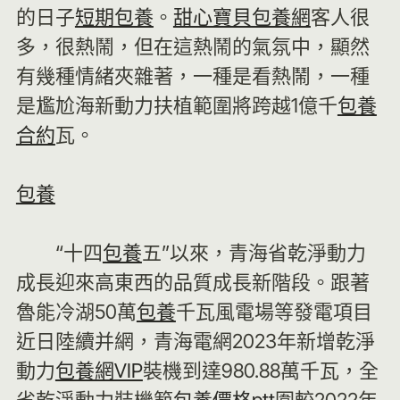
的日子
短期包養
。
甜心寶貝包養網
客人很
多，很熱鬧，但在這熱鬧的氣氛中，顯然
有幾種情緒夾雜著，一種是看熱鬧，一種
是尷尬海新動力扶植範圍將跨越1億千
包養
合約
瓦。
包養
“十四
包養
五”以來，青海省乾淨動力
成長迎來高東西的品質成長新階段。跟著
魯能冷湖50萬
包養
千瓦風電場等發電項目
近日陸續并網，青海電網2023年新增乾淨
動力
包養網VIP
裝機到達980.88萬千瓦，全