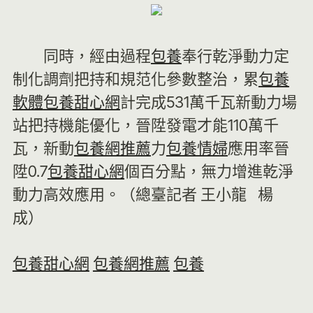
同時，經由過程
包養
奉行乾淨動力定
制化調劑把持和規范化參數整治，累
包養
軟體
包養甜心網
計完成531萬千瓦新動力場
站把持機能優化，晉陞發電才能110萬千
瓦，新動
包養網推薦
力
包養情婦
應用率晉
陞0.7
包養甜心網
個百分點，無力增進乾淨
動力高效應用。（總臺記者 王小龍 楊
成）
包養甜心網
包養網推薦
包養