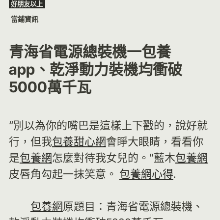
好朋友以上
Skip
當鋪資訊
to
content
青海省電源總裝機一包養
app、乾淨動力裝機均衝破
5000萬千瓦
“別以為你的嘴巴是這樣上下戳的，說好就
行，但我
包養甜心網
會睜大眼睛，看看你
是
包養網
怎麼對待我女兒的。”藍木
包養網
皮唇角勾起一抹笑意。
包養網心得
.
包養網
原題目：青海省電源總裝機、