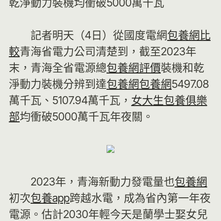
乾淨動力裝機均衝破5000萬千瓦
記者明天（4日）從國度電網
包養網比
較
青海省電力公司清楚到，截至2023年
末，青海全省電源總
包養網評價
裝機和乾
淨動力裝機分辨到達
包養網
包養網
5497.08
萬千瓦、5107.94萬千瓦，
女大生包養俱樂
部
均衝破5000萬千瓦年夜關。
2023年，青海新動力發電量也
包養網
初次
包養app
跨越水電，成為省內第一年夜
電源。估計2030年輕今天是蘭學士娶女兒