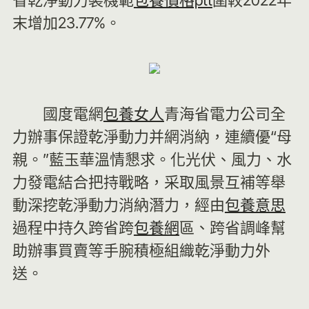
省乾淨動力裝機範
包養價格ptt
圍較2022年
末增加23.77%。
國度電網
包養女人
青海省電力公司全
力辦事保證乾淨動力并網消納，連續優“母
親。”藍玉華溫情懇求。化光伏、風力、水
力發電結合把持戰略，采取風景互補等舉
動深挖乾淨動力消納潛力，經由
包養意思
過程中持久跨省跨
包養網
區、跨省調峰幫
助辦事買賣等手腕積極組織乾淨動力外
送。