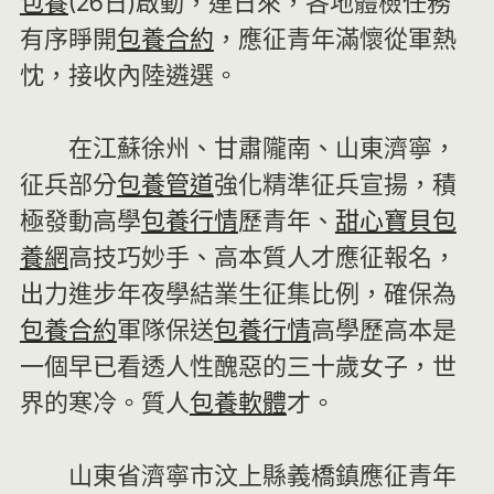
包養
(26日)啟動，連日來，各地體檢任務
有序睜開
包養合約
，應征青年滿懷從軍熱
忱，接收內陸遴選。
在江蘇徐州、甘肅隴南、山東濟寧，
征兵部分
包養管道
強化精準征兵宣揚，積
極發動高學
包養行情
歷青年、
甜心寶貝包
養網
高技巧妙手、高本質人才應征報名，
出力進步年夜學結業生征集比例，確保為
包養合約
軍隊保送
包養行情
高學歷高本是
一個早已看透人性醜惡的三十歲女子，世
界的寒冷。質人
包養軟體
才。
山東省濟寧市汶上縣義橋鎮應征青年