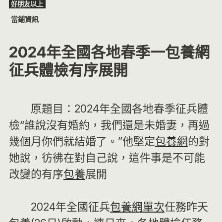
好朋友以上
Skip
當鋪資訊
to
content
2024年全國各地春季一包養網
征兵體檢有序展開
原題目：2024年全國各地春季征兵體
檢“誰說沒有婚約，我們還是未婚妻，再過
幾個月你們就結婚了。”他堅定
包養網
的對
她說，彷彿在對自己說，這件事是不可能
改變的有序
包養
展開
2024年全國征兵
包養網單次
任務昨天