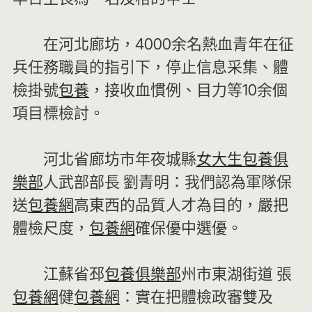
在河北廊坊，4000余名熱血青年在征
兵任務職員的指引下，停止信息采集、體
檢掛號
包養
，接收血慣例、目力等10余個
項目標檢討。
河北省廊坊市年夜城縣
女大生包養俱
樂部
人武部部長 劉青明：我們認為軍隊保
送
包養網
高東西的品質人才為目的，嚴把
體檢尺度，
包養網
確保優中選優。
江蘇省邳
包養俱樂部
州市東湖街道 張
包養網
健
包養網
：實在把體檢政審雙及