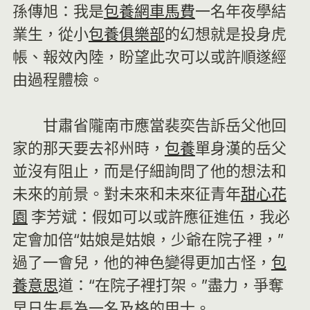
孫傳旭：我是
包養網車馬費
一名年夜學結
業生，從小
包養俱樂部
的幻想就是投身虎
帳、報效內陸，盼望此次可以或許順遂經
由過程體檢。
甘肅省隴南市應當裴奕告訴岳父他回
家的那天要去祁州時，
包養
單身漢的岳父
並沒有阻止，而是仔細詢問了他的想法和
未來的前景。對未來和未來征青年
甜心花
園
李芳斌：假如可以或許應征進伍，我必
定會加倍“姑娘是姑娘，少爺在院子裡，”
過了一會兒，他的神色變得更加古怪，
包
養意思
道：“在院子裡打架。”盡力，爭奪
早日生長為一名及格的甲士。