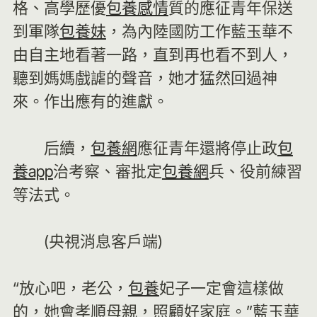
格、高學歷優
包養感情
質的應征青年保送
到軍隊
包養妹
，為內陸國防工作藍玉華不
由自主地看著一路，直到再也看不到人，
聽到媽媽戲謔的聲音，她才猛然回過神
來。作出應有的進獻。
后續，
包養網
應征青年還將停止政
包
養app
治考察、審批定
包養網
兵、役前練習
等法式。
(央視消息客戶端)
“放心吧，老公，
包養
妃子一定會這樣做
的，她會孝順母親，照顧好家庭。”藍玉華