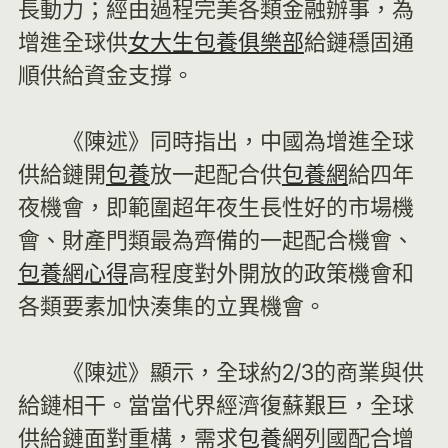
長動力；經由過程完美各類金融辦事，為
增進全球供
女大生包養俱樂部
給鏈穩固通
順供給資金支撐。
《陳述》同時指出，中國為增進全球
供給鏈開
包養
放一起配合供
包養網
給四年
夜機會，即範圍超年夜生長性好的市場機
會、財產門類最為齊備的一起配合機會、
包養網心得
高程度對外開放的政策機會和
各類要素加快湊集的立異機會。
《陳述》顯示，全球約2/3的商業與供
給鏈相干。當當代界經濟復蘇艱巨，全球
供給鏈面對重構，需求
包養網
列國配合增