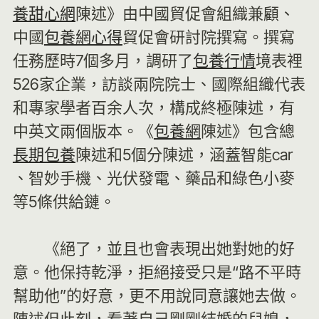
養甜心網
陳述》由中國貿促會組織兼顧、
中國
包養網心得
貿促會研討院撰寫。撰寫
任務歷時7個多月，調研了
包養行情
境表裡
526家企業，訪談兩院院士、國際組織代表
和專家學者百余人次，構成終極陳述，有
中英文兩個版本。《
包養網
陳述》包含總
長期包養
陳述和5個分陳述，涵蓋智能car
、智妙手機、光伏發電、藥品和綠色小麥
等5條供給鏈。
《絕了，並且也會表現出她對她的好
意。他保持乾淨，拒絕接受只是“路不平時
幫助他”的好意，更不用說同意讓她去做。