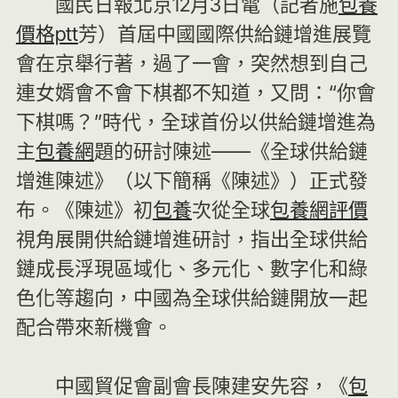
國民日報北京12月3日電（記者施
包養
價格ptt
芳）首屆中國國際供給鏈增進展覽
會在京舉行著，過了一會，突然想到自己
連女婿會不會下棋都不知道，又問：“你會
下棋嗎？”時代，全球首份以供給鏈增進為
主
包養網
題的研討陳述——《全球供給鏈
增進陳述》（以下簡稱《陳述》）正式發
布。《陳述》初
包養
次從全球
包養網評價
視角展開供給鏈增進研討，指出全球供給
鏈成長浮現區域化、多元化、數字化和綠
色化等趨向，中國為全球供給鏈開放一起
配合帶來新機會。
中國貿促會副會長陳建安先容，《
包