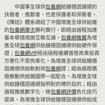
中國事全球供
包養網
給鏈穩固通順的
扶植者、進獻者，也是保護者和保衛者。
《陳述》體系總結了中國增進全球供給鏈
的
包養網單次
勝利實行，即經由過程加速
基本舉措措施互聯互通，
包養網推薦
為增
進全球
包養網
供給鏈穩固通順供給硬件保
證；
包養網VIP
經由過程連續晉陞商業投資
方便化不受拘束化，為增進全球供給鏈穩
固通順供給軌制保
包養網
證；經由過程積
極推動供給鏈國際一起配合，為增進全球
供給鏈穩固通順指明對的標的目的；經由
過程推進數字化、綠
包養網評價
色化技巧
提高，為增進全球供給鏈穩固通順供給成