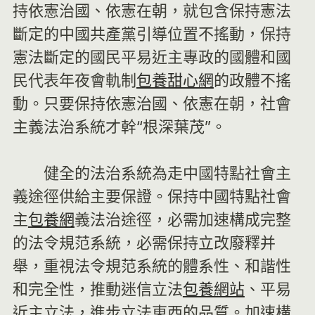
持依憲治國、依憲在朝，就包含保持憲法
斷定的中國共產黨引導位置不搖動，保持
憲法斷定的國民平易近主專政的國體和國
民代表年夜會軌制
包養甜心網
的政體不搖
動。只要保持依憲治國、依憲在朝，社會
主義法治系統才幹“根深葉茂”。
健全的法治系統為走中國特點社會主
義途徑供給主要保證。保持中國特點社會
主
包養網
義法治途徑，必需加速構成完整
的法令規范系統，必需保持立改廢釋并
舉，重視法令規范系統的體系性、和諧性
和完全性，推動迷信立法
包養網站
、平易
近主立法，進步立法東西的品質。加速構