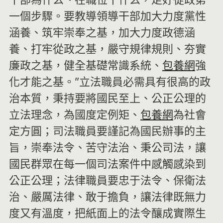
一個步驟。要教導領導干部加大力度黨性
涵養、筑牢崇奉之基，加大力度政德涵
養、打牢從政之基，嚴守規律規則、夯實
廉政之基，健全基礎常識系統、
包養網
強
化才能之基。”立法職員必需具有很高的政
治本質，秉持要將國民至上、公正公理的
立法理念，為國度定例矩、
包養網
為社會
定方圓；司法職員要謹記為國民辦事的主
旨，崇奉法令、苦守法治、秉公司法，讓
國民群眾在每一個司法案件中感觸感染到
公正公理；法律職員要忠于法令、保衛法
治、嚴厲法律、敢于擔負，讓法律既無力
度又有溫度，把紙面上的法令釀成實際生