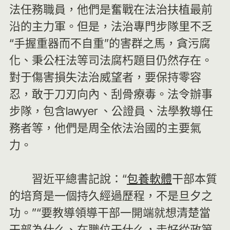
法任務職員，他們是奮戰在法治扶植最前
沿的主力軍。但是，法治專門步隊里不乏
“手握重器而不自重”的害群之馬，貪污腐
化、秉公枉法等司法腐朽題目仍然存在。
對于傷害損失法治威望者，要保持零容
忍，敢于刀刃向內、刮骨療毒。法令辦事
步隊，包含lawyer 、公證員、法學教導任
務者等，他們是周全依法治國的主要氣
力。
習近平總書記說：“
包養軟體
干部本質
的培育是一個持久經過歷程，不是旦夕之
功。”“要教導領導干部一開端就想清楚當
干部為什么、在職位干什么，走好從政第