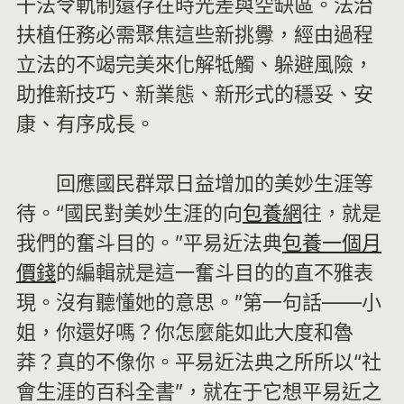
干法令軌制還存在時光差與空缺區。法治
扶植任務必需聚焦這些新挑釁，經由過程
立法的不竭完美來化解牴觸、躲避風險，
助推新技巧、新業態、新形式的穩妥、安
康、有序成長。
回應國民群眾日益增加的美妙生涯等
待。“國民對美妙生涯的向
包養網
往，就是
我們的奮斗目的。”平易近法典
包養一個月
價錢
的編輯就是這一奮斗目的的直不雅表
現。沒有聽懂她的意思。”第一句話——小
姐，你還好嗎？你怎麼能如此大度和魯
莽？真的不像你。平易近法典之所所以“社
會生涯的百科全書”，就在于它想平易近之