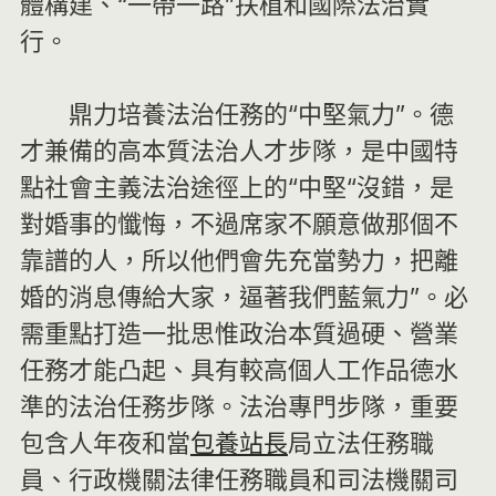
體構建、“一帶一路”扶植和國際法治實
行。
鼎力培養法治任務的“中堅氣力”。德
才兼備的高本質法治人才步隊，是中國特
點社會主義法治途徑上的“中堅“沒錯，是
對婚事的懺悔，不過席家不願意做那個不
靠譜的人，所以他們會先充當勢力，把離
婚的消息傳給大家，逼著我們藍氣力”。必
需重點打造一批思惟政治本質過硬、營業
任務才能凸起、具有較高個人工作品德水
準的法治任務步隊。法治專門步隊，重要
包含人年夜和當
包養站長
局立法任務職
員、行政機關法律任務職員和司法機關司