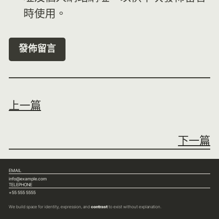
時使用。
上一篇
下一篇
EMAIL
info@example.com
TELEPHONE
+55 555 5555
We build space for identity, expression, and
contrast
to exist without explanation.