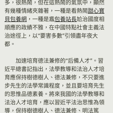
多，很熱鬧，但在這熱鬧的氣氛中，顯然
有幾種情緒夾雜著，一種是看熱鬧
甜心寶
貝包養網
，一種是尷
包養站長
尬治國度相
順應的政績不雅，在中國特點社會主義法
治途徑上，以“要害多數”引領盡年夜大
都。
加速培育德法兼修的“后備人才”。習
近平總書記指出，法學教導和法治人才培
育應保持樹德樹人、德法兼修，不只要進
步先生的法學常識程度，並且要培育先生
的思惟品德素養。將來我國的法學教導和
法治人才培育，應以習近平法治思惟為領
導，保持樹德樹人、德法兼修、明法篤