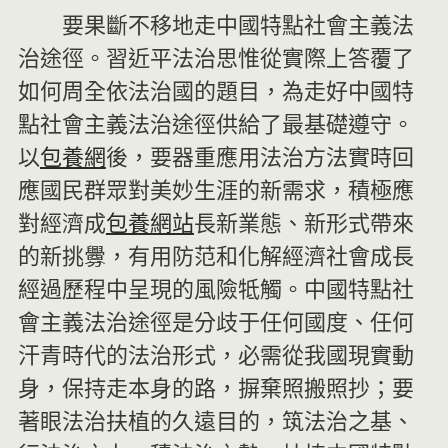
要果斷不移地走中國特點社會主義法
治途徑。習近平法治思惟從實際上答覆了
如何周全依法治國的題目，為走好中國特
點社會主義法治途徑供給了最基礎遵守。
以
包養網
後，要器重應用法治方法實時回
應國民群眾對美妙生涯的新需求，積極應
對經濟成
包養網站
長新業態、新形式帶來
的新挑釁，有用防范和化解經濟社會成長
經過歷程中呈現的風險牴觸。中國特點社
會主義法治途徑是分歧于任何國度、任何
汗青時代的法治形式，必需從我國現實動
身，保持走本身的路，摒棄照搬照抄；要
著眼法治扶植的久遠目的，筑法治之基、