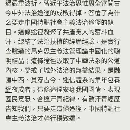
遇嚴重波折。習近平法治思惟周全審閱古
今中外法治途徑的成敗得掉，答覆了為什
么要走中國特點社會主義法治途徑的題
目。這條途徑凝聚了共產黨人的奮斗血
汗，總結了法治扶植的經歷經驗，是實行
查驗過的馬克思主義法管理論中國化的聰
明結晶；這條途徑汲取了中華法系的公道
內核，鑒戒了域外法治的無益結果，是融
匯中西、貫穿古今、迷信體系的集年
包養
網
夜成者；這條途徑安身我國國情、表現
國民意愿、合適汗青紀律，有數汗青經歷
告知我們，只要走這條途徑，中國特點社
會主義法治才幹行穩致遠。