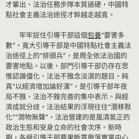
才輩出、法治任務步隊本質過硬，中國特
點社會主義法治途徑才幹越走越寬。
牢牢捉住引導干部這個
包養
“要害多
數”。寬大引導干部是中國特點社會主義法
治途徑上的“排頭兵”，是周全依法治國的
要害地點。以後，部門引導干部仍存在思
惟認識僵化、法治不雅念淡漠的題目。純
真“以經濟增加論好漢”，是引導干部年夜
局不雅、法治不雅完善的集中表示。與經
濟成就分歧，法治結果的浮現往往“潛移默
化”“潤物無聲”，法治營建的是風清氣正的
政治生態和安身立命的社會次序。新時
期，各級引導干部要果斷貫徹落實黨中心