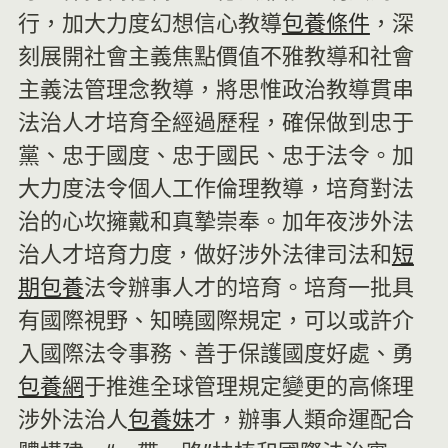
行，加大力度幻想信心教導
包養條件
，深
刻展開社會主義焦點價值不雅教導和社會
主義法管理念教導，將思惟政治教導貫串
法治人才培育全經過歷程，確保做到忠于
黨、忠于國度、忠于國民、忠于法令。加
大力度法令個人工作倫理教導，培育對法
治的心坎擁戴和真摯崇奉。加年夜涉外法
治人才培育力度，做好涉外法律司法和
短
期包養
法令辦事人才的培育。培育一批具
有國際視野、知曉國際規定，可以或許介
入國際法令事務、善于保護國度好處、勇
包養網
于推進全球管理規定變更的高條理
涉外法治人
包養妹
才，辦事人類命運配合