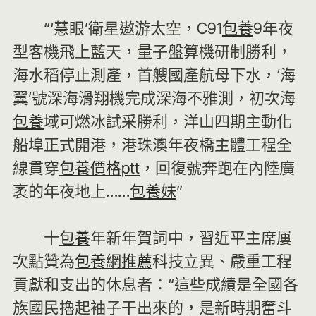
“‘慧眼’衛星遨游太空，C91
包養
9年夜
型客機飛上藍天，量子盤算機研制勝利，
海水稻停止測產，首艘國產航母下水，‘海
翼’號深海滑翔機完成深海不雅測，初次海
包養
域可燃冰試采勝利，洋山四期主動化
船埠正式開港，港珠澳年夜橋主體工程全
線貫穿
包養價格ptt
，回復號奔跑在內陸廣
袤的年夜地上……
包養妹
”
十
包養
年新年賀詞中，習近平主席屢
次點贊為
包養網推薦
科技立異、嚴重工程
貢獻和支出的休息者：“這些成績是全國各
族國民擼起袖子干出來的，是新時期奮斗