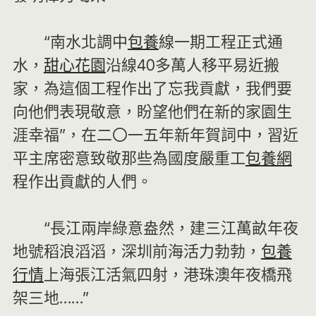
“南水北調中
包養
線一期工程正式通
水，
甜心花園
沿線40多萬人移平易近搬
家，為這個工程作出了忘我貢獻，我們要
向他們表現敬意，盼望他們在新的家園生
涯幸福”，在二〇一五年新年賀詞中，習近
平主席密意致敬那些為國度嚴重工
包養網
程作出貢獻的人們。
“長江兩岸綠意盎然，建三江萬畝年夜
地號稻浪滔滔，深圳前海活力勃勃，
包養
行情
上海張江活氣四射，港珠澳年夜橋飛
架三地……”