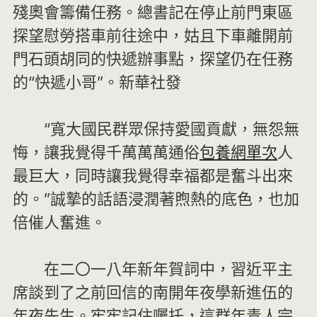
殘奧會籌備任務。總書記在停止前門東區
探望慰勞搭車前往途中，姑且下車離開前
門石頭胡同的快遞辦事點，探望仍在任務
的“快遞小哥”。新華社發
“寬大國民群眾保持愛國貢獻，無怨無
悔，讓我覺得千萬萬萬通俗
包養網單次
人
最巨大，同時讓我覺得幸福都是奮斗出來
的。”誠摯的話語浸潤著煦熱的底色，也加
倍催人奮進。
在二〇一八年新年賀詞中，習近平主
席談到了之前回信的南開年夜學新進伍的
年夜先生。牢牢記住囑托，這群年青人完