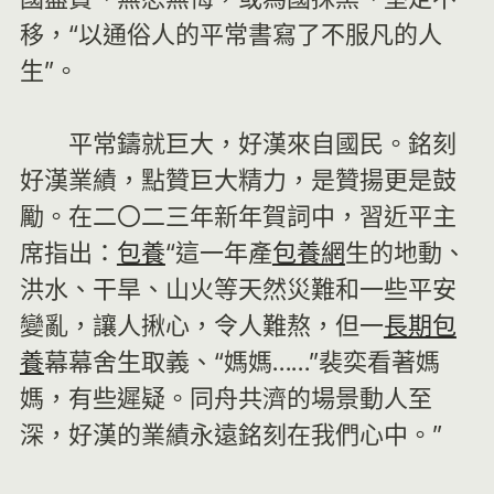
移，“以通俗人的平常書寫了不服凡的人
生”。
平常鑄就巨大，好漢來自國民。銘刻
好漢業績，點贊巨大精力，是贊揚更是鼓
勵。在二〇二三年新年賀詞中，習近平主
席指出：
包養
“這一年產
包養網
生的地動、
洪水、干旱、山火等天然災難和一些平安
變亂，讓人揪心，令人難熬，但一
長期包
養
幕幕舍生取義、“媽媽……”裴奕看著媽
媽，有些遲疑。同舟共濟的場景動人至
深，好漢的業績永遠銘刻在我們心中。”