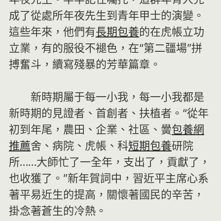
成了從處所年夜先生到青年甲士的演變。
這些年來，他們有
長期包養
的在虎帳立功
立業，有的服役不褪色，在“第二疆場”拼
搏奮斗，續寫殘暴的芳華篇章。
新時期屬于每一小我，每一小我都是
新時期的見證者、首創者、扶植者。“從年
初到年尾，農田、企業、社區、黌
包養網
推薦
舍、病院、虎帳、科
短期包養
研院
所……大師忙了一全年，支出了，貢獻了，
也收獲了。”新年賀詞中，習近平主席心系
著平易近生的提高，關懷著國民的辛苦，
掛念著蒼生的冷熱。