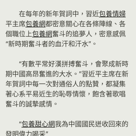
在每年的新年賀詞中，習近
包養情婦
平主席
包養網
都密意關心在各條陣線、各
個職位上
包養網
奮斗的追夢人，密意感佩
“新時期奮斗者的血汗和汗水”。
“有數平常好漢拼搏奮斗，會聚成新時
期中國高昂奮進的大水。”習近平主席在新
年賀詞中每一次對通俗人的點贊，都凝集
著心系平易近生的恥辱情懷，飽含著歌唱
奮斗的誠摯感情。
“
包養甜心網
我為中國國民迸收回來的
發明偉力喝采”