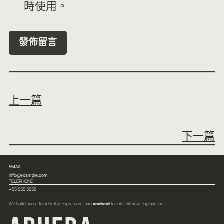
時使用。
上一篇
下一篇
EMAIL
info@example.com
TELEPHONE
+55 555 5555
We build space for identity, expression, and
contrast
to exist without explanation.