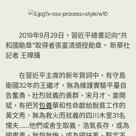
2019年9月29日，習近平總書記向“共
和國勛章”取得者張富清頒授勛章。 新華社
記者 王曄攝
在習近平主席的新年賀詞中，有守島
衛國32年的王繼才，無為維護實驗平臺自
告奮勇、壯烈就義的黃群、宋月才、姜開
斌，有把芳
包養
華和性命獻給脫貧工作的
黃文秀，無為救火而就義的四川木里31名
懦夫……他們或舍生取義、浩氣長存，或為
國盡責、無怨無悔，或為國抹黑、堅定不