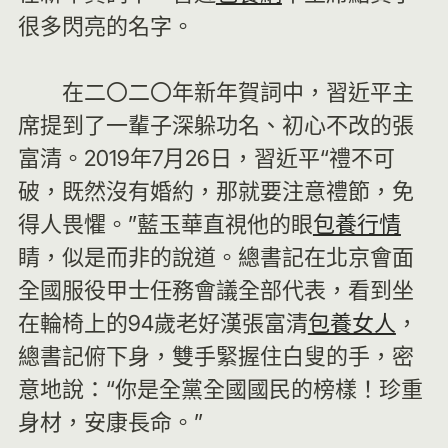
很多閃亮的名字。
在二〇二〇年新年賀詞中，習近平主
席提到了一輩子深躲功名、初心不改的張
富清。2019年7月26日，習近平“禮不可
破，既然沒有婚約，那就要注意禮節，免
得人畏懼。”藍玉華直視他的眼
包養行情
睛，似是而非的說道。總書記在北京會面
全國服役甲士任務會議全部代表，看到坐
在輪椅上的94歲老好漢張富清
包養女人
，
總書記俯下身，雙手緊握住白叟的手，密
意地說：“你是全黨全國國民的榜樣！珍重
身材，安康長命。”