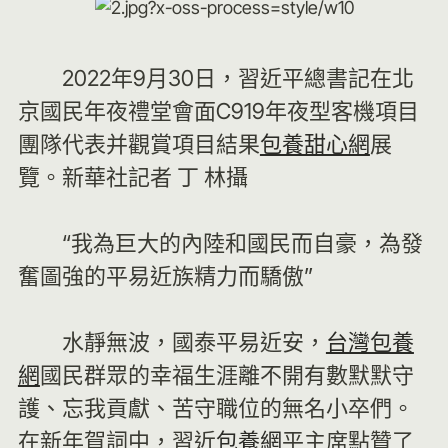
2022年9月30日，習近平總書記在北
京國民年夜禮堂會面C919年夜型客機項目
團隊代表并觀賞項目結果
包養甜心網
展
覽。新華社記者 丁 林攝
“我為巨大的內陸和國民而自豪，為發
奮圖強的平易近族精力而驕傲”
水靜無波，國泰平易近安，
台灣包養
網
國民群眾的幸福生涯離不開有數默默守
護、忘我貢獻、苦守職位的無名小卒們。
在新年賀詞中，習近
包養網
平主席點贊了